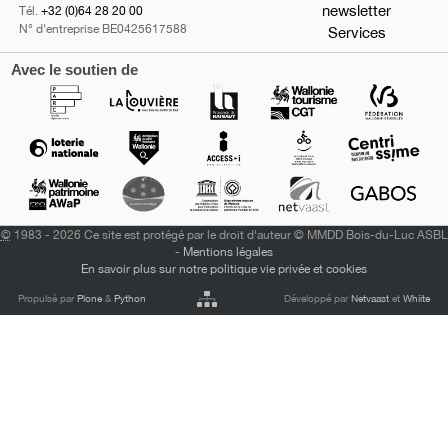
newsletter
Tél.
+32 (0)64 28 20 00
N° d'entreprise BE0425617588
Services
Avec le soutien de
©
1983 - 2026 Ce site est protégé par le droit d'auteur © MMDD Bois-du-Luc ASBL
-
Mentions légales
En savoir plus sur notre politique vie privée et cookies
Propulsé par
Plone
&
Python
Développé par
Netvaast
et
Whiite