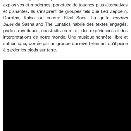
explosives et modernes, ponctuée de touches plus alternatives
et planantes. Ils s’inspirent de groupes tels que Led Zeppelin,
Dorothy, Kaleo ou encore Rival Sons. La griffe
modern
blues
de Sasha and The Lunatics habille des textes engagés,
parfois mystiques, construits en miroir des expériences et des
interprétations de notre monde. Une musique honnête, libre et
authentique, portée par un groupe qui rêve tellement qu’il peine
à garder les pieds sur terre.