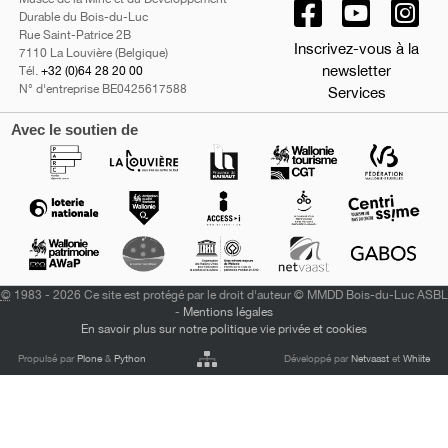
Durable du Bois-du-Luc
Rue Saint-Patrice 2B
Inscrivez-vous à la
7110 La Louvière (Belgique)
newsletter
Tél.
+32 (0)64 28 20 00
N° d'entreprise BE0425617588
Services
Avec le soutien de
©
1983 - 2026 Ce site est protégé par le droit d'auteur © MMDD Bois-du-Luc ASBL
-
Mentions légales
En savoir plus sur notre politique vie privée et cookies
Propulsé par
Plone
&
Python
Développé par
Netvaast
et
Whiite