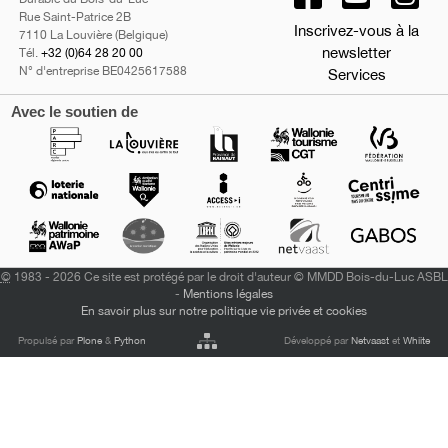
Rue Saint-Patrice 2B
Inscrivez-vous à la
7110 La Louvière (Belgique)
newsletter
Tél.
+32 (0)64 28 20 00
N° d'entreprise BE0425617588
Services
Avec le soutien de
©
1983 - 2026 Ce site est protégé par le droit d'auteur © MMDD Bois-du-Luc ASBL
-
Mentions légales
En savoir plus sur notre politique vie privée et cookies
Propulsé par
Plone
&
Python
Développé par
Netvaast
et
Whiite