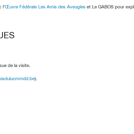
 l’
Œuvre Fédérale Les Amis des Aveugles
et Le GABOS pour explor
UES
sue de la visite.
oisdulucmmdd.be
).