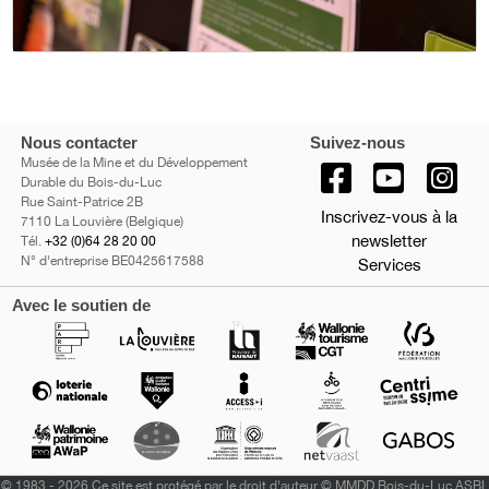
Nous contacter
Suivez-nous
Musée de la Mine et du Développement
Durable du Bois-du-Luc
Rue Saint-Patrice 2B
Inscrivez-vous à la
7110 La Louvière (Belgique)
newsletter
Tél.
+32 (0)64 28 20 00
N° d'entreprise BE0425617588
Services
Avec le soutien de
©
1983 - 2026 Ce site est protégé par le droit d'auteur © MMDD Bois-du-Luc ASBL