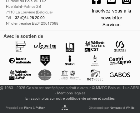
Durable du Bois-du-Luc
Rue Saint-Patrice 2B
Inscrivez-vous à la
7110 La Louvière (Belgique)
newsletter
Tél.
+32 (0)64 28 20 00
N° d'entreprise BE0425617588
Services
Avec le soutien de
©
1983 - 2026 Ce site est protégé par le droit d'auteur © MMDD Bois-du-Luc ASBL
-
Mentions légales
En savoir plus sur notre politique vie privée et cookies
Propulsé par
Plone
&
Python
Développé par
Netvaast
et
Whiite