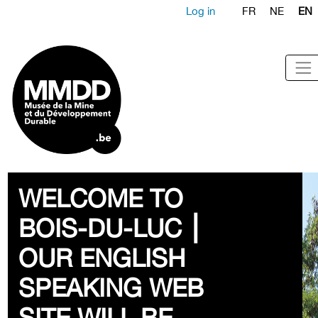
Log in
FR
NE
EN
WELCOME TO
BOIS-DU-LUC ⎮
OUR ENGLISH
SPEAKING WEB
SITE WILL BE